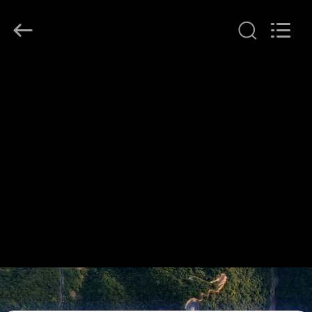
-
2026
Zhuoyuan
Co.,Ltd.
All
Rights
Reserved.
HOGAR
PRODUCTOS
VR
SHOW
SOBRE
NOSOTROS
TOUR