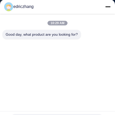
POR
edriczhang
LA
FÁBRICA
10:29 AM
Good day, what product are you looking for?
CONTROL
DE
CALIDAD
CONTÁCTENOS
NOTICIAS
Simulador de carreras Profesional Drift Dynamics Immersive
CASOS
Race Juego de la máquina
simulador de movimiento vr
2026-02-03