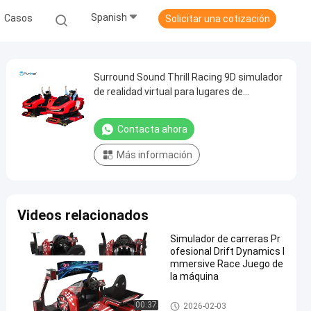
Spanish
Casos
Solicitar una cotización
Surround Sound Thrill Racing 9D simulador
de realidad virtual para lugares de
entretenimiento
Contacta ahora
Más información
Videos relacionados
Simulador de carreras Pr
ofesional Drift Dynamics I
mmersive Race Juego de
la máquina
simulador de movimiento vr
00:37
2026-02-03