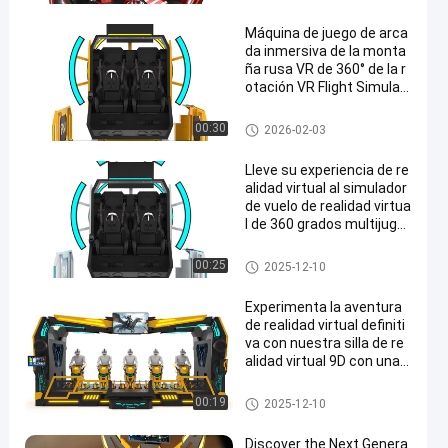
Máquina de juego de arca
da inmersiva de la monta
ña rusa VR de 360° de la r
otación VR Flight Simulat
or
simulador de movimiento vr
00:30
2026-02-03
Lleve su experiencia de re
alidad virtual al simulador
de vuelo de realidad virtua
l de 360 grados multijuga
dor 9D VR simulador silla
simulador de movimiento vr
00:25
2025-12-10
Experimenta la aventura
de realidad virtual definiti
va con nuestra silla de re
alidad virtual 9D con una c
arga nominal de 500 kg y
una capacidad de 3146 kg
simulador de movimiento vr
00:19
2025-12-10
Discover the Next Genera