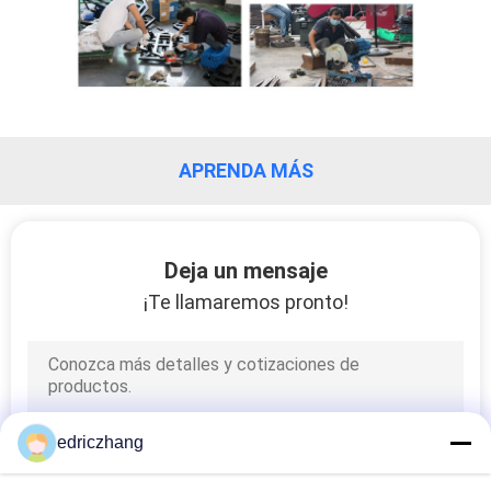
MAPA
DEL
SITIO
PRIVACY
APRENDA MÁS
POLICY
Deja un mensaje
¡Te llamaremos pronto!
edriczhang