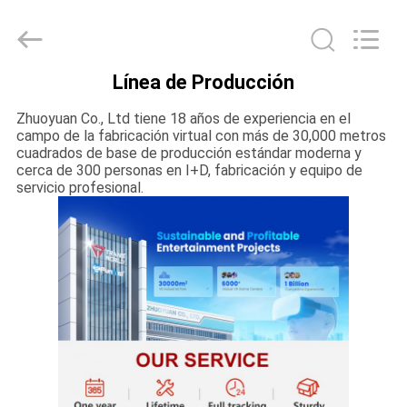
-
2026
Zhuoyuan
Co.,Ltd.
All
Rights
Reserved.
Línea de Producción
HOGAR
Zhuoyuan Co., Ltd tiene 18 años de experiencia en el
campo de la fabricación virtual con más de 30,000 metros
PRODUCTOS
cuadrados de base de producción estándar moderna y
cerca de 300 personas en I+D, fabricación y equipo de
servicio profesional.
VR
SHOW
SOBRE
NOSOTROS
TOUR