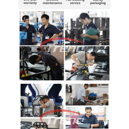
POR
LA
FÁBRICA
CONTROL
DE
CALIDAD
CONTÁCTENOS
NOTICIAS
CASOS