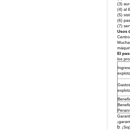
(3) au
(4) al 
(5) sis
(6) pas
(7) ser
Usos
d
Centro
Muchas
máqui
El pas
los pr
Ingres
explot
Gasto
explot
Benefi
Benefi
Peran
Garant
¡garant
b.
¡Sop