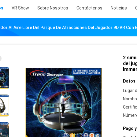
os
VR Show
Sobre Nosotros
Contáctenos
Noticias
ador Al Aire Libre Del Parque De Atracciones Del Jugador 9D VR Con 
2 simu
del ju
Immer
Datos 
Lugar d
Nombre
Certifi
Número
Pago y