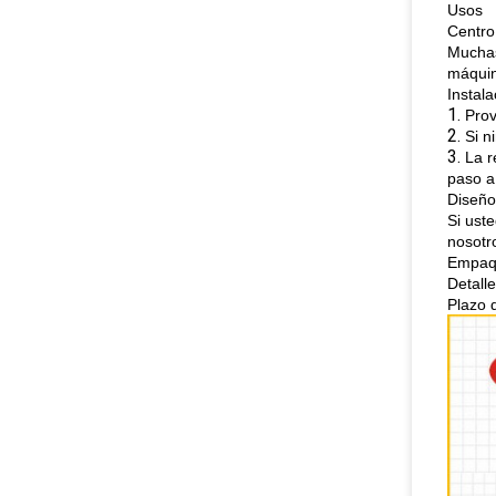
Usos
Centro
Muchas
máqui
Instala
1.
Prov
2.
Si n
3.
La r
paso a
Diseño
Si ust
nosotr
Empaqu
Detall
Plazo 