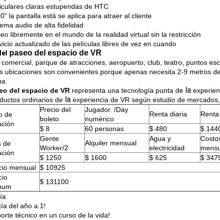
riculares claras estupendas de HTC
60" la pantalla está se aplica para atraer al cliente
tema audio de alta fidelidad
eo libremente en el mundo de la realidad virtual sin la restricción
vicio actualizado de las películas libres de vez en cuando
paseo del espacio de VR
el
 comercial, parque de atracciones, aeropuerto, club, teatro, puntos esc
 ubicaciones son convenientes porque apenas necesita 2-9 metros de 
na.
la
eo del espacio de VR
representa una tecnología punta de
experien
la
oductos ordinarios de
experiencia de VR según estudio de mercados, 
Precio del
Jugador. /Day
Renta diaria
Renta
o de
boleto
numérico
ación
$ 8
60 personas
$ 480
$ 144
Gente
Agua y
Costo
Alquiler mensual
s de
Worker/2
electricidad
mensu
ación
$ 1250
$ 1600
$ 625
$ 347
cio mensual
$ 10925
cio
$ 131100
num
ía
ía del año a.1!
orte técnico en un curso de la vida!