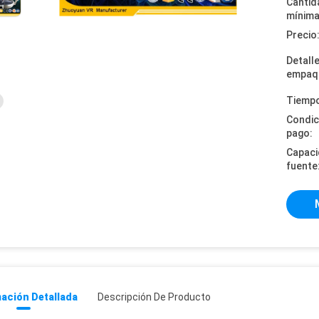
Cantid
mínima
Precio
Detall
empaq
Tiempo
Condic
pago:
Capaci
fuente
ación Detallada
Descripción De Producto