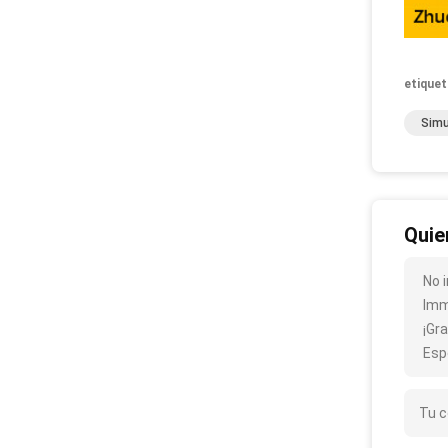
etiquet
Simu
Quie
No i
Imm
¡Gra
Esp