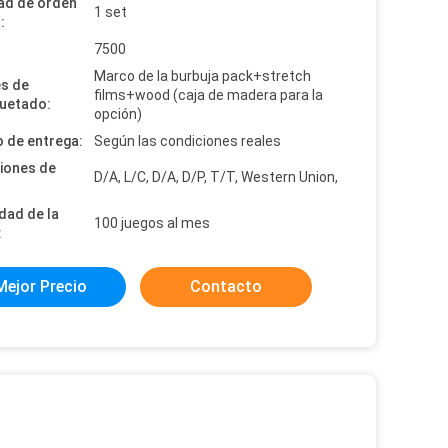
ad de orden
1 set
:
:
7500
Marco de la burbuja pack+stretch
es de
films+wood (caja de madera para la
uetado:
opción)
 de entrega:
Según las condiciones reales
iones de
D/A, L/C, D/A, D/P, T/T, Western Union,
dad de la
100 juegos al mes
:
Mejor Precio
Contacto