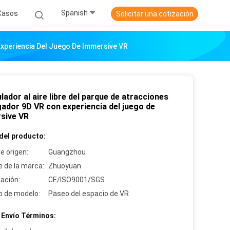
Spanish
Casos
Solicitar una cotización
Experiencia Del Juego De Immersive VR
lador al aire libre del parque de atracciones
gador 9D VR con experiencia del juego de
sive VR
del producto:
e origen:
Guangzhou
 de la marca:
Zhuoyuan
cación:
CE/ISO9001/SGS
 de modelo:
Paseo del espacio de VR
 Envío Términos: