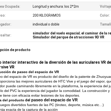
ea Ocupada:
Longitud y anchura: los 2*2m
Voltaje
eso:
200 KILOGRAMOS
Color:
ugador:
individual o doble
Tamañ
simulador del vuelo espacial
,
el caminar de la r
saltar:
Simulador del parque de atracciones 9D VR
pción de producto
 interior interactivo de la diversión de las auriculares VR de
sive VR
ucción de paseo del espacio de VR
eo del espacio de VR es producto del diseño de la patente de Zhuoyua
oporciona las mejores auriculares de HTC Vive y el juego del vapor, que
ador puede caminando libremente en la plataforma, la experiencia del
elo del PVC la experiencia del jugador la comodidad. La construcción y
 tiene con eficacia evitar lesiones de los deportes.
paseo del espacio de VR
a del producto
del
juegos divertidos fuertes de las PC (tiroteo, deporte, música etc…)
nija exacta de la captura de la acción