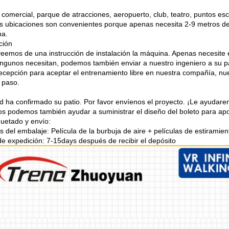
 comercial, parque de atracciones, aeropuerto, club, teatro, puntos es
 ubicaciones son convenientes porque apenas necesita 2-9 metros de 
na.
ción
eemos de una instrucción de instalación la máquina. Apenas necesite el
ingunos necesitan, podemos también enviar a nuestro ingeniero a su pa
ecepción para aceptar el entrenamiento libre en nuestra compañía, nue
 paso.
ed ha confirmado su patio. Por favor envíenos el proyecto. ¡Le ayudare
os podemos también ayudar a suministrar el diseño del boleto para ap
etado y envío:
es del embalaje: Película de la burbuja de aire + películas de estirami
de expedición: 7-15days después de recibir el depósito