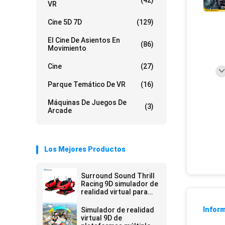
(42)
VR
Cine 5D 7D
(129)
El Cine De Asientos En
(86)
Movimiento
Cine
(27)
Parque Temático De VR
(16)
Máquinas De Juegos De
(3)
Arcade
Los Mejores Productos
Surround Sound Thrill
Racing 9D simulador de
realidad virtual para
lugares de
entretenimiento
Inform
Simulador de realidad
virtual 9D de