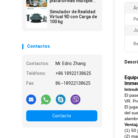
plataformas múltiples
Capacidad máxima 200
Ár
kg
Simulador de Realidad
Virtual 9D con Carga de
P
100 kg
J
Re
Contactos
Descri
Contactos:
Mr. Edric Zhang
Teléfono:
+86 18922138625
Equipo
Immer
Fax:
86--18922138625
Introd
El pas
VR. Pr
El jug
del su
Contacto
alambre
Ventaj
(1) 50 
(2) ma