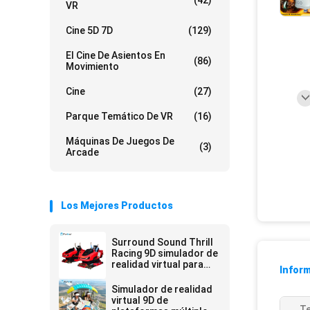
(42)
VR
Cine 5D 7D
(129)
El Cine De Asientos En
(86)
Movimiento
Cine
(27)
Parque Temático De VR
(16)
Máquinas De Juegos De
(3)
Arcade
Los Mejores Productos
Surround Sound Thrill
Racing 9D simulador de
realidad virtual para
Inform
lugares de
entretenimiento
Simulador de realidad
virtual 9D de
Te