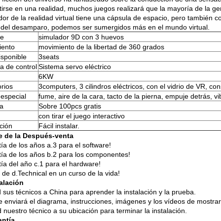
tirse en una realidad, muchos juegos realizará que la mayoría de la ge
or de la realidad virtual tiene una cápsula de espacio, pero también co
 del desamparo, podemos ser sumergidos más en el mundo virtual.
e
simulador 9D con 3 huevos
iento
movimiento de la libertad de 360 grados
isponible
3seats
a de control
Sistema servo eléctrico
6KW
rios
3computers, 3 cilindros eléctricos, con el vidrio de VR, con
 especial
fume, aire de la cara, tacto de la pierna, empuje detrás, vi
la
Sobre 100pcs gratis
con tirar el juego interactivo
ación
Fácil instalar.
e de la Después-venta
ía de los años a.3 para el software!
tía de los años b.2 para los componentes!
tía del año c.1 para el hardware!
 de d.Technical en un curso de la vida!
alación
 sus técnicos a China para aprender la instalación y la prueba.
e enviará el diagrama, instrucciones, imágenes y los vídeos de mostrar
 nuestro técnico a su ubicación para terminar la instalación.
antía