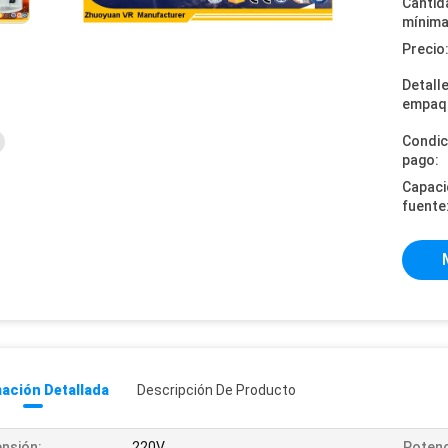
Cantid
mínima
Precio
Detall
empaq
Condic
pago:
Capaci
fuente
ación Detallada
Descripción De Producto
nsión:
220V
Potenc