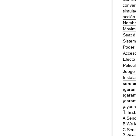
conver
simulad
acción
Nombr
Movim
Seat d
Sistem
Poder
Acceso
Efecto
Pelícu
Juego
Instal
sercic
¡garant
¡garan
¡garan
¡ayuda
1.
Inst
A.Send
B.We l
C.Send
2.
Gar