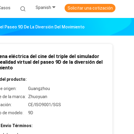
Spanish
Casos
Solicitar una cotización
 Del Paseo 9D De La Diversión Del Movimiento
llena eléctrica del cine del triple del simulador
realidad virtual del paseo 9D de la diversión del
iento
del producto:
e origen:
Guangzhou
 de la marca:
Zhuoyuan
cación:
CE/ISO9001/SGS
 de modelo:
9D
 Envío Términos: