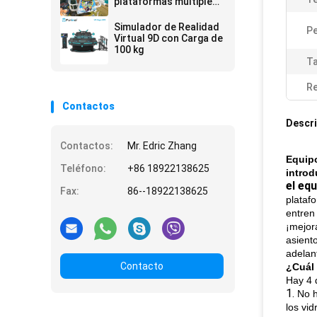
plataformas múltiples
Capacidad máxima 200
kg
Simulador de Realidad
P
Virtual 9D con Carga de
100 kg
T
Re
Contactos
Descri
Contactos:
Mr. Edric Zhang
Equipo
Teléfono:
+86 18922138625
introd
el eq
Fax:
86--18922138625
plataf
entren 
¡mejor
asient
adelan
Contacto
¿Cuál 
Hay 4 d
1.
No h
los vid