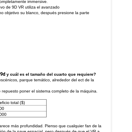
 completamente immersive.
evo de 9D VR utiliza el avanzado
o objetivo su blanco, después presione la parte
l 9d
y cuál es el tamaño del cuarto que requiere?
escénicos, parque temático, alrededor del ect de la
 repuesto poner el sistema completo de la máquina.
ficio total ($)
00
000
parece más profundidad. Pienso que cualquier fan de la
ción de la nave espacial, pero después de que el VR a