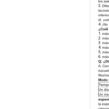
los as
3.
Dife
tecnol
inferio
él. ¡us
4.
¡No 
¿Cuál 
1.
más 
2.
más 
3.
más
4.
más
5.
más
6.
más
Q:
¿Dó
A: Cen
escuel
Muchas
Modo d
Tiemp
Un día
Un me
especi
la exp
cienci