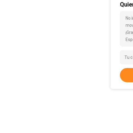
Quie
No i
mov
¡Gra
Esp