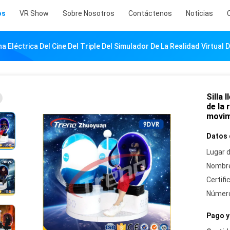
os
VR Show
Sobre Nosotros
Contáctenos
Noticias
ena Eléctrica Del Cine Del Triple Del Simulador De La Realidad Virtual
Silla 
de la 
movim
Datos 
Lugar d
Nombre
Certifi
Número
Pago y