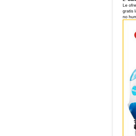
Le ofr
gratis
no hu