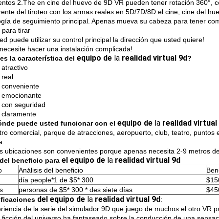
ientos 2.The en cine del huevo de 9D VR pueden tener rotación 360°,
rente del tiroteo con los armas reales en 5D/7D/8D el cine, cine del hu
ogía de seguimiento principal. Apenas mueva su cabeza para tener com
r para tirar
ted puede utilizar su control principal la dirección que usted quiere!
necesite hacer una instalación complicada!
equipo de
la
realidad virtual 9d
es la característica del
?
atractivo
real
 conveniente
 emocionante
 con seguridad
 claramente
equipo de
la
realidad virtua
nde puede usted funcionar con el
tro comercial, parque de atracciones, aeropuerto, club, teatro, puntos 
a.
 ubicaciones son convenientes porque apenas necesita 2-9 metros de
el equipo de
la
realidad virtual 9d
el beneficio para
o
Análisis del beneficio
Bene
día people*1 de $5* 300
$15
s
personas de $5* 300 * des siete días
$45
del equipo de
la
realidad virtual 9d
ficaciones
:
eriencia de la serie del simulador 9D que juego de muchos el otro VR 
a ficción del universo ha fantaseado sobre la conducción de una sensa