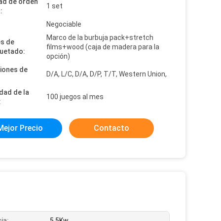
ad de orden
1 set
:
:
Negociable
Marco de la burbuja pack+stretch
es de
films+wood (caja de madera para la
uetado:
opción)
iones de
D/A, L/C, D/A, D/P, T/T, Western Union,
dad de la
100 juegos al mes
:
Mejor Precio
Contacto
ia:
5.5Kw