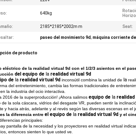
Rotaci
eso:
640kg
Horizo
amaño:
2185*2185*2002m m
Seat:
saltar:
paseo del movimiento 9d
,
máquina corriente de 
pción de producto
 eléctrico de la realidad virtual 9d con el 1/2/3 asientos en el pas
del equipo de
la
realidad virtual 9d
ucción
uipo de
la
realidad virtual 9d
la
inconsútil combina la unidad de
real
orma del entretenimiento, cambia las formas tradicionales de entreten
en la industria del ocio interactiva.
equipo de
la
realidad 
a 2016 de la superproducción!
¡Ahora salimos
o de la sola cáscara, vidrios del desgaste VR, pueden sentir la inclina
te y hacia atrás, adelante y al revés según las diversas escenas en el 
el equipo de
la
realidad virtual 9d
es la diferencia entre
y el ci
iferencias principales:
ay pantalla de la necesidad y los proyectores en realidad virtual indica
rios, entonces sienten lo que usted ve.