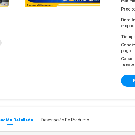
mínima
Precio
Detall
empaq
Tiempo
Condic
pago:
Capaci
fuente
ación Detallada
Descripción De Producto