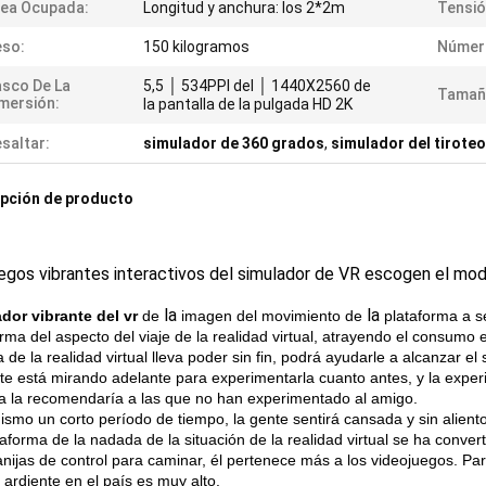
ea Ocupada:
Longitud y anchura: los 2*2m
Tensió
eso:
150 kilogramos
Númer
sco De La
5,5 │ 534PPI del │ 1440X2560 de
Tamañ
mersión:
la pantalla de la pulgada HD 2K
saltar:
simulador de 360 grados
,
simulador del tiroteo
pción de producto
egos vibrantes interactivos del simulador de VR escogen el mo
la
la
dor vibrante del vr
de
imagen del movimiento de
plataforma a 
orma del aspecto del viaje de la realidad virtual, atrayendo el consumo
de la realidad virtual lleva poder sin fin, podrá ayudarle a alcanzar el
te está mirando adelante para experimentarla cuanto antes, y la expe
la la recomendaría a las que no han experimentado al amigo.
ismo un corto período de tiempo, la gente sentirá cansada y sin alient
aforma de la nadada de la situación de la realidad virtual se ha conver
nijas de control para caminar, él pertenece más a los videojuegos. Para
l ardiente en el país es muy alto.