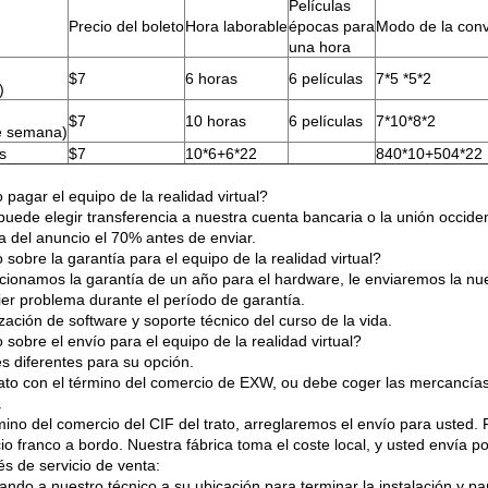
Películas
Precio del boleto
Hora laborable
épocas para
Modo de la conv
una hora
$7
6 horas
6 películas
7*5 *5*2
)
$7
10 horas
6 películas
7*10*8*2
e semana)
s
$7
10*6+6*22
840*10+504*22
pagar el equipo de la realidad virtual?
puede elegir transferencia a nuestra cuenta bancaria o la unión occiden
a del anuncio el 70% antes de enviar.
sobre la garantía para el equipo de la realidad virtual?
cionamos la garantía de un año para el hardware, le enviaremos la nu
ier problema durante el período de garantía.
zación de software y soporte técnico del curso de la vida.
sobre el envío para el equipo de la realidad virtual?
es diferentes para su opción.
rato con el término del comercio de EXW, ou debe coger las mercancías d
.
ino del comercio del CIF del trato, arreglaremos el envío para usted. P
io franco a bordo. Nuestra fábrica toma el coste local, y usted envía p
s de servicio de venta:
ando a nuestro técnico a su ubicación para terminar la instalación y p