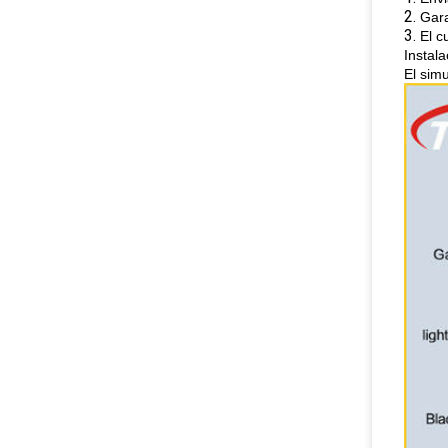
2.
Gara
3.
El c
Instala
El simu