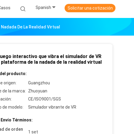
Spanish
Casos
Solicitar una cotización
 Nadada De La Realidad Virtual
uego interactivo que vibra el simulador de VR
 plataforma de la nadada de la realidad virtual
del producto:
e origen:
Guangzhou
 de la marca:
Zhuoyuan
cación:
CE/ISO9001/SGS
 de modelo:
Simulador vibrante de VR
 Envío Términos:
ad de orden
1 set