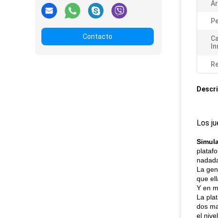
Ár
P
Contacto
Ca
In
Re
Descri
Los ju
Simula
plataf
nadada 
La gen
que el
Y en m
La plat
dos ma
el nive