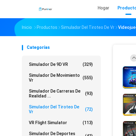
Hogar
Product
Inicio
Productos
Simulador Del Tiroteo De Vr
Videojue
Categorías
Simulador De 9D VR
(329)
Simulador De Movimiento
(555)
Vr
Simulador De Carreras De
(93)
Realidad ...
Simulador Del Tiroteo De
(72)
Vr
VR Flight Simulator
(113)
Simulador De Deportes