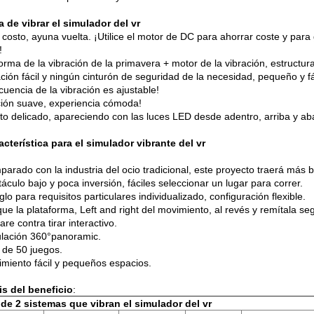
a de vibrar el simulador del vr
 costo, ayuna vuelta. ¡Utilice el motor de DC para ahorrar coste y para
!
orma de la vibración de la primavera + motor de la vibración, estructur
ción fácil y ningún cinturón de seguridad de la necesidad, pequeño y fác
cuencia de la vibración es ajustable!
ción suave, experiencia cómoda!
to delicado, apareciendo con las luces LED desde adentro, arriba y aba
acterística para el simulador vibrante del vr
arado con la industria del ocio tradicional, este proyecto traerá más b
áculo bajo y poca inversión, fáciles seleccionar un lugar para correr.
glo para requisitos particulares individualizado, configuración flexible.
que la plataforma, Left and right del movimiento, al revés y remítala se
are contra tirar interactivo.
lación 360°panoramic.
de 50 juegos.
miento fácil y pequeños espacios.
is del beneficio
:
de 2 sistemas que vibran el simulador del vr