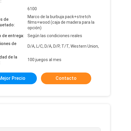
:
:
6100
Marco de la burbuja pack+stretch
es de
films+wood (caja de madera para la
uetado:
opción)
 de entrega:
Según las condiciones reales
iones de
D/A, L/C, D/A, D/P, T/T, Western Union,
dad de la
100 juegos al mes
:
Mejor Precio
Contacto