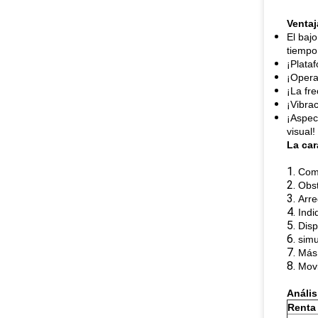
Ventaj
El bajo
tiempo
¡Plataf
¡Opera
¡La fre
¡Vibra
¡Aspec
visual!
La car
1.
Comp
2.
Obst
3.
Arre
4.
Indi
5.
Disp
6.
simu
7.
Más 
8.
Movi
Anális
Renta 