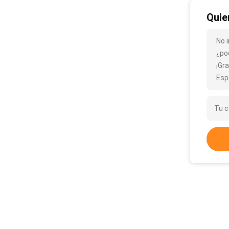
Quie
No i
¿po
¡Gra
Esp