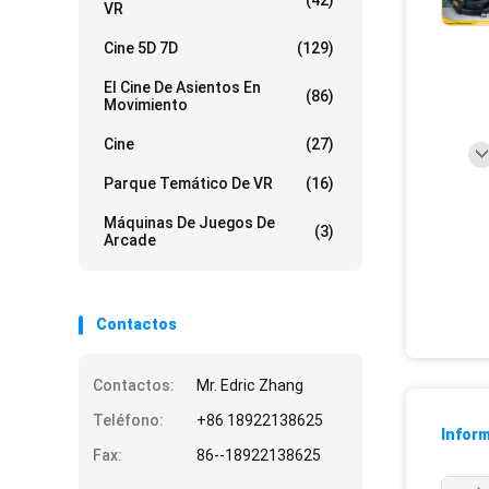
(42)
VR
Cine 5D 7D
(129)
El Cine De Asientos En
(86)
Movimiento
Cine
(27)
Parque Temático De VR
(16)
Máquinas De Juegos De
(3)
Arcade
Contactos
Contactos:
Mr. Edric Zhang
Teléfono:
+86 18922138625
Inform
Fax:
86--18922138625