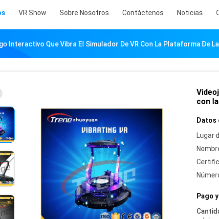
os
VR Show
Sobre Nosotros
Contáctenos
Noticias
go Interactivo Que Vibra El Simulador De VR Con La Plataforma De La
Videoj
con la
Datos 
Lugar d
Nombre
Certifi
Número
Pago y
Cantid