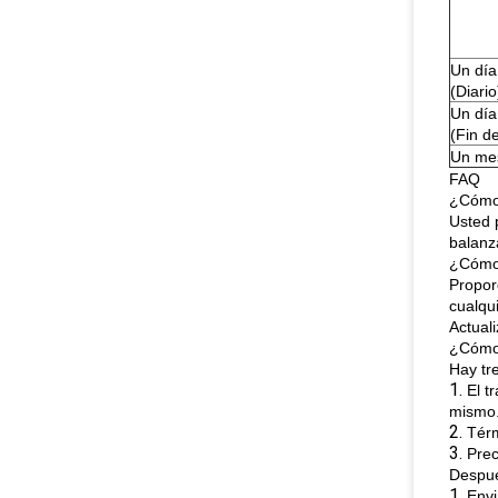
Un día
(Diario
Un día
(Fin d
Un me
FAQ
¿Cómo 
Usted 
balanz
¿Cómo 
Propor
cualqu
Actuali
¿Cómo 
Hay tr
1.
El t
mismo
2.
Térm
3.
Prec
Despué
1.
Envi