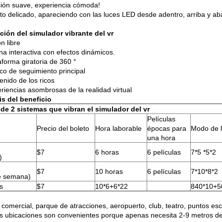
ción suave, experiencia cómoda!
to delicado, apareciendo con las luces LED desde adentro, arriba y aba
ción del simulador vibrante del vr
ón libre
na interactiva con efectos dinámicos.
aforma giratoria de 360 °
nco de seguimiento principal
enido de los ricos
eriencias asombrosas de la realidad virtual
is del beneficio
de 2 sistemas que vibran el simulador del vr
Películas
Precio del boleto
Hora laborable
épocas para
Modo de l
una hora
$7
6 horas
6 películas
7*5 *5*2
)
$7
10 horas
6 películas
7*10*8*2
e semana)
s
$7
10*6+6*22
840*10+5
 comercial, parque de atracciones, aeropuerto, club, teatro, puntos esc
 ubicaciones son convenientes porque apenas necesita 2-9 metros de 