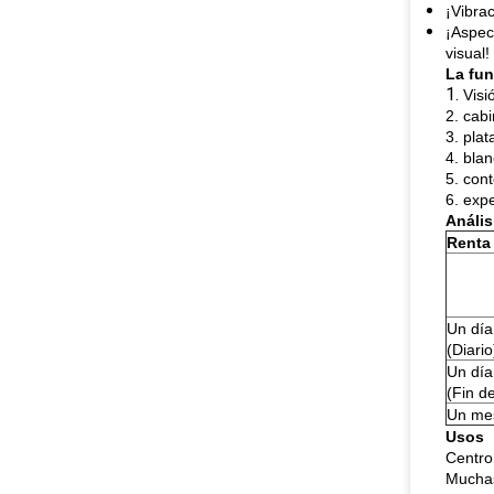
¡Vibra
¡Aspec
visual!
La fun
1.
Visi
2. cabi
3. plat
4. bla
5. cont
6. exp
Anális
Renta 
Un día
(Diario
Un día
(Fin d
Un me
Usos
Centro
Muchas