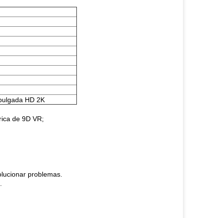
 pulgada HD 2K
rica de 9D VR;
solucionar problemas.
.