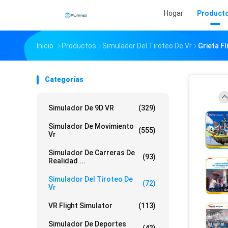
Hogar
Product
Inicio
Productos
Simulador Del Tiroteo De Vr
Grieta F
Categorías
Simulador De 9D VR
(329)
Simulador De Movimiento
(555)
Vr
Simulador De Carreras De
(93)
Realidad ...
Simulador Del Tiroteo De
(72)
Vr
VR Flight Simulator
(113)
Simulador De Deportes