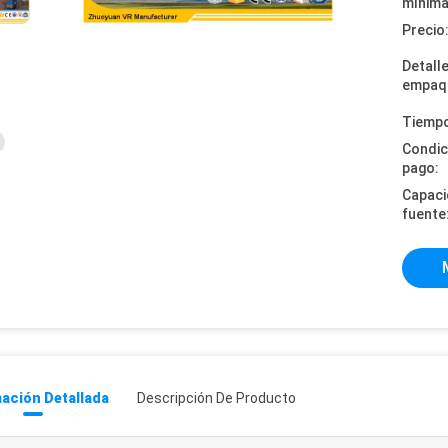
mínima
Precio
Detall
empaq
Tiempo
Condic
pago:
Capaci
fuente
ación Detallada
Descripción De Producto