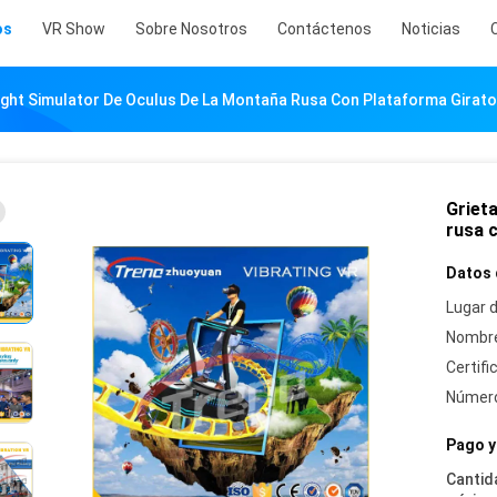
os
VR Show
Sobre Nosotros
Contáctenos
Noticias
light Simulator De Oculus De La Montaña Rusa Con Plataforma Girat
Griet
rusa 
Datos 
Lugar d
Nombre
Certifi
Número
Pago y
Cantid