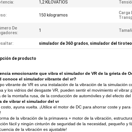
tencia:
1,2 KILOVATIOS
Tensió
Carga 
eso:
150 kilogramos
Transp
úmero De
1
Tamañ
ugadores:
saltar:
simulador de 360 grados
,
simulador del tiroteo
pción de producto
encia emocionante que vibra el simulador de VR de la grieta de O
 conoce el simulador vibrante del vr?
ipo vibrante de VR es una instalación de la vibración de la simulación 
a y los vidrios del desgaste VR, pueden sentir el movimiento el vibrar 
 de la montaña rusa, de la conducción de automóviles y del efecto del 
a de vibrar el simulador del vr
 costo, ayuna vuelta. ¡Utilice el motor de DC para ahorrar coste y para
!
orma de la vibración de la primavera + motor de la vibración, estructur
ción fácil y ningún cinturón de seguridad de la necesidad, pequeño y fác
cuencia de la vibración es ajustable!