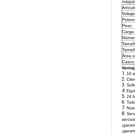
máqui
Artícul
Voltaje
Potenc
Peso
Carga 
Númer
Tamañ
Tamaño
Área 
Casco 
Ventaj
1.
10 a
2.
Clie
3.
Soft
4.
Equi
5.
24 h
6.
Todo
7.
Nues
8.
Serv
sercic
¡garant
¡garan