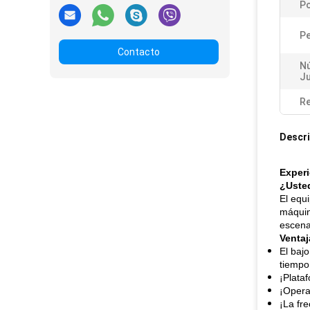
Po
P
Contacto
N
J
Re
Descri
Experi
¿Usted
El equ
máquin
escena
Ventaj
El bajo
tiempo
¡Plataf
¡Opera
¡La fre