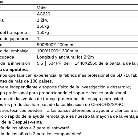
na.
o
Valor
AC220
ia
1.2kw
150kg
del transporte
150kg
o de jugadores
1
o
900*900*1200m m
 del embalaje
1000*1000*1300m m
ocupada
Longitud y anchura: los 2*2m
de la inmersión
5,5 │ 534PPI del │ 1440X2560 de la pantalla de la
a competitiva
ños que fabrican experiencia, la fábrica más profesional de 5D 7D, fáb
ntes de más de 100 países.
ware independiente y soporte físico de la investigación y desarrollo;
po profesional para proporcionarle el soporte técnico profesional.
oras de las ventas de trabajo profesional del equipo para usted.
s los productos han pasado la certificación de CE/ROHS/SASO.
tros técnicos pueden ir a los países diferentes a ayudar a clientes a 
icio rápido de la ayuda remota que es nuestro la mayoría de la ventaja
e de la Después-venta
ía de los años a.3 para el software!
tía de los años b.2 para los componentes!