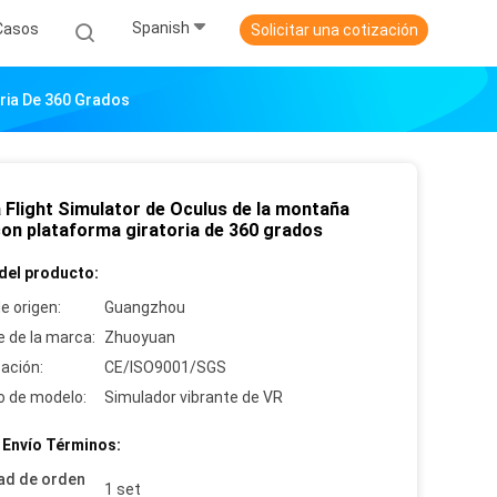
Spanish
Casos
Solicitar una cotización
oria De 360 Grados
a Flight Simulator de Oculus de la montaña
con plataforma giratoria de 360 grados
del producto:
e origen:
Guangzhou
 de la marca:
Zhuoyuan
cación:
CE/ISO9001/SGS
 de modelo:
Simulador vibrante de VR
 Envío Términos:
ad de orden
1 set