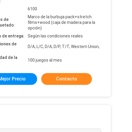
:
:
6100
Marco de la burbuja pack+stretch
es de
films+wood (caja de madera para la
uetado:
opción)
 de entrega:
Según las condiciones reales
iones de
D/A, L/C, D/A, D/P, T/T, Western Union,
dad de la
100 juegos al mes
:
Mejor Precio
Contacto