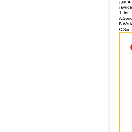
¡garan
¡ayuda
1.
Inst
A.Send
B.We l
C.Send