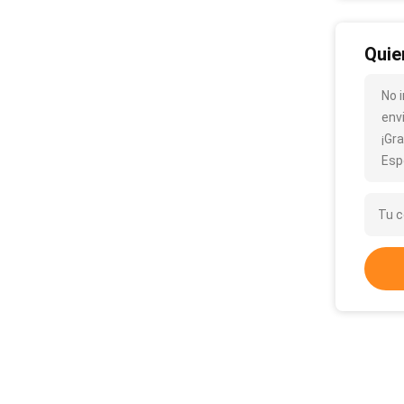
Quie
No 
env
¡Gra
Esp