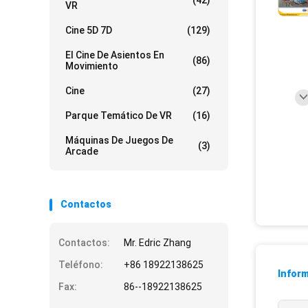
(42)
VR
Cine 5D 7D
(129)
El Cine De Asientos En
(86)
Movimiento
Cine
(27)
Parque Temático De VR
(16)
Máquinas De Juegos De
(3)
Arcade
Contactos
Contactos:
Mr. Edric Zhang
Teléfono:
+86 18922138625
Inform
Fax:
86--18922138625