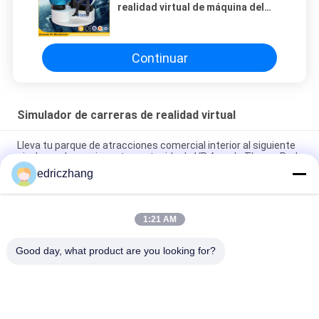
realidad virtual de máquina del
huevo con el cilindro eléctrico
Continuar
Simulador de carreras de realidad virtual
Lleva tu parque de atracciones comercial interior al siguiente
nivel con el emocionante contenido de VR Arcade Theme Park
edriczhang
Inmersivo 6 asientos 9D VR VR Cinema Max Capacidad de 200
kg para una experiencia inolvidable
1:21 AM
Desbloquear el poder de la realidad virtual 9D Simulador de 10
películas cantidad I5 1650 8G 240G Experiencia inmersiva
Good day, what product are you looking for?
Categorías Populares
Todos