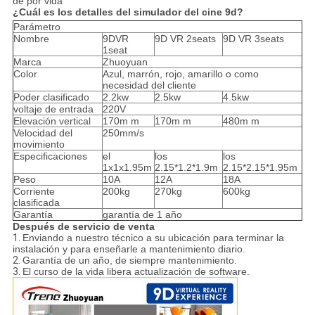
de por vida
¿Cuál es los detalles del
simulador del cine 9d
?
Parámetro
Nombre
9DVR
9D VR 2seats
9D VR 3seats
1seat
Marca
Zhuoyuan
Color
Azul, marrón, rojo, amarillo o como
necesidad del cliente
Poder clasificado
2.2kw
2.5kw
4.5kw
voltaje de entrada
220V
Elevación vertical
170m m
170m m
480m m
Velocidad del
250mm/s
movimiento
Especificaciones
el
los
los
1x1x1.95m
2.15*1.2*1.9m
2.15*2.15*1.95m
Peso
10A
12A
18A
Corriente
200kg
270kg
600kg
clasificada
Garantía
garantía de 1 año
Después de servicio de venta
1.
Enviando a nuestro técnico a su ubicación para terminar la
instalación y para enseñarle a mantenimiento diario.
2.
Garantía de un año, de siempre mantenimiento.
3.
El curso de la vida libera actualización de software.