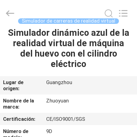
-
2026
Zhuoyuan
Co.,Ltd.
All
Simulador de carreras de realidad virtual
Rights
Reserved.
Simulador dinámico azul de la
HOGAR
realidad virtual de máquina
PRODUCTOS
del huevo con el cilindro
eléctrico
VR
SHOW
Lugar de
Guangzhou
origen:
SOBRE
Nombre de la
Zhuoyuan
marca:
NOSOTROS
Certificación:
CE/ISO9001/SGS
TOUR
Número de
9D