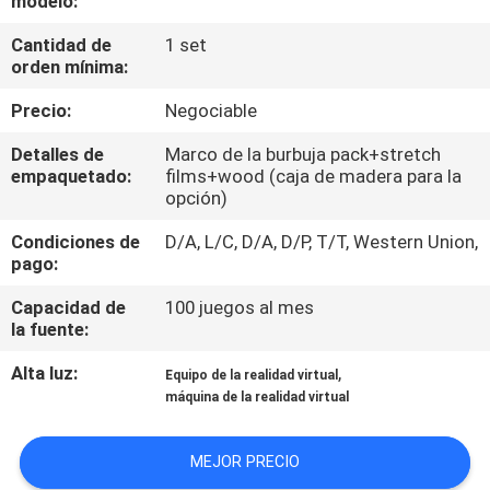
modelo:
POR
Cantidad de
1 set
LA
orden mínima:
FÁBRICA
Precio:
Negociable
CONTROL
Detalles de
Marco de la burbuja pack+stretch
empaquetado:
films+wood (caja de madera para la
DE
opción)
CALIDAD
Condiciones de
D/A, L/C, D/A, D/P, T/T, Western Union,
pago:
CONTÁCTENOS
Capacidad de
100 juegos al mes
la fuente:
NOTICIAS
Alta luz:
,
Equipo de la realidad virtual
máquina de la realidad virtual
CASOS
MEJOR PRECIO