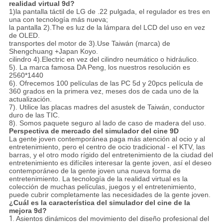
realidad virtual 9d?
1)la pantalla táctil de LG de .22 pulgada, el regulador es tres en
una con tecnología más nueva;
la pantalla 2).The es luz de la lámpara del LCD del uso en vez
de OLED.
transportes del motor de 3).Use Taiwán (marca) de
Shengchuang +Japan Koyo.
cilindro 4).Electric en vez del cilindro neumático o hidráulico.
5). La marca famosa DA Peng, los nuestros resolución es
2560*1440
6). Ofrecemos 100 películas de las PC 5d y 20pcs película de
360 grados en la primera vez, meses dos de cada uno de la
actualización.
7). Utilice las placas madres del asustek de Taiwán, conductor
duro de las TIC.
8). Somos paquete seguro al lado de caso de madera del uso.
Perspectiva de mercado del simulador del cine 9D
La gente joven contemporánea paga más atención al ocio y al
entretenimiento, pero el centro de ocio tradicional - el KTV, las
barras, y el otro modo rígido del entretenimiento de la ciudad del
entretenimiento es difíciles interesar la gente joven, así el deseo
contemporáneo de la gente joven una nueva forma de
entretenimiento. La tecnología de la realidad virtual es la
colección de muchas películas, juegos y el entretenimiento,
puede cubrir completamente las necesidades de la gente joven.
¿Cuál es la característica del simulador del cine de la
mejora 9d?
1.
Asientos dinámicos del movimiento del diseño profesional del