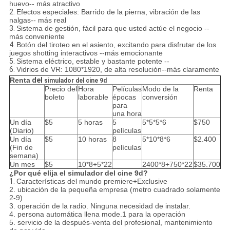
huevo-- más atractivo
2.
Efectos especiales: Barrido de la pierna, vibración de las
nalgas-- más real
3.
Sistema de gestión, fácil para que usted actúe el negocio --
más conveniente
4.
Botón del tiroteo en el asiento, excitando para disfrutar de los
juegos shotting interactivos --más emocionante
5.
Sistema eléctrico, estable y bastante potente --
6.
Vidrios de VR: 1080*1920, de alta resolución--más claramente
Renta
del
simulador del cine 9d
Precio del
Hora
Películas
Modo de la
Renta
boleto
laborable
épocas
conversión
para
una hora
Un día
$5
5 horas
5
5*5*5*6
$750
(Diario)
películas
Un día
$5
10 horas
8
5*10*8*6
$2.400
(Fin de
películas
semana)
Un mes
$5
10*8+5*22
2400*8+750*22
$35.700
¿Por qué elija el simulador del cine 9d?
1.
Características del mundo premiere+Exclusive
2. ubicación de la pequeña empresa (metro cuadrado solamente
2-9)
3. operación de la radio. Ninguna necesidad de instalar.
4. persona automática llena mode.1 para la operación
5. servicio de la después-venta del profesional, mantenimiento