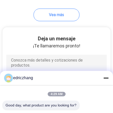
27
Vea más
Cine
Deja un mensaje
¡Te llamaremos pronto!
16
Parque temático de
edriczhang
VR
4:29 AM
Good day, what product are you looking for?