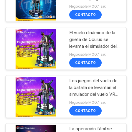
levanta la máquina de
PRIVACY
Negociable MOQ:1 set
Flight Simulator
CONTACTO
POLICY
115
El vuelo dinámico de la
VR Flight Simulator
grieta de Oculus se
levanta el simulador del
vuelo VR para el cine de
Negociable MOQ:1 set
la película
CONTACTO
Los juegos del vuelo de
42
la batalla se levantan el
Simulador de
simulador del vuelo VR
para la arcada/las
Negociable MOQ:1 set
deportes VR
atracciones turísticas
CONTACTO
La operación fácil se