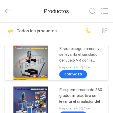
-
2026
Zhuoyuan
Productos
Co.,Ltd.
All
Rights
Reserved.
HOGAR
333
Todos los productos
simulador de 9D VR
PRODUCTOS
El videojuego Immersive
se levanta el simulador
VR
del vuelo VR con la
SHOW
plataforma de la
Negociable MOQ:1 set
vibración de la primavera
CONTACTO
559
SOBRE
simulador de
El supermercado de 360
NOSOTROS
grados interactivo se
movimiento vr
levanta el simulador del
TOUR
vuelo VR para el solo
Negociable MOQ:1 set