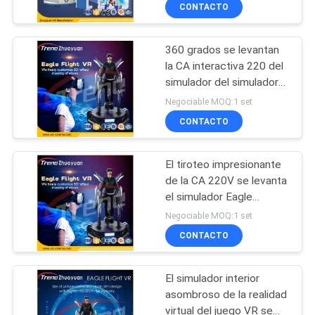
jugador
POR
CONTACTO
LA
360 grados se levantan
FÁBRICA
93
la CA interactiva 220 del
simulador del simulador
Simulador de
CONTROL
VR de la realidad virtual
Negociable MOQ:1 set
carreras de realidad
del vuelo
DE
CONTACTO
virtual
CALIDAD
El tiroteo impresionante
de la CA 220V se levanta
CONTÁCTENOS
el simulador Eagle
72
interactivo del
Negociable MOQ:1 set
videojuego para el juego
Simulador del
MAPA
CONTACTO
DEL
tiroteo de Vr
El simulador interior
SITIO
asombroso de la realidad
virtual del juego VR se