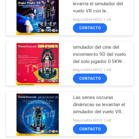
levanta el simulador del
vuelo VR con la
129
plataforma eléctrica del
Negociable MOQ:1 set
movimiento
CONTACTO
Cine 5D 7D
simulador del cine del
movimiento 9D del vuelo
del solo jugador 0.5KW
en centro comercial
Negociable MOQ:1 set
CONTACTO
86
El cine de asientos
Las series oscuras
dinámicas se levantan el
en movimiento
simulador del vuelo VR
para Game Center
Negociable MOQ:1 set
CONTACTO