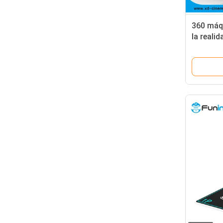
360 máqu
la realid
meses d