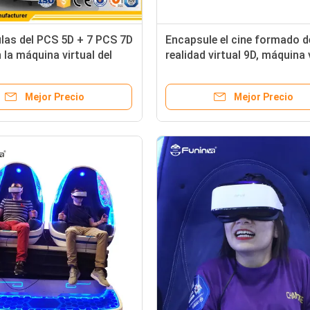
ulas del PCS 5D + 7 PCS 7D
Encapsule el cine formado d
n la máquina virtual del
realidad virtual 9D, máquina 
ra diversas edades
del juego con el casco
panorámico 360
Mejor Precio
Mejor Precio