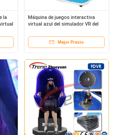
e la
Máquina de juegos interactiva
virtual
virtual azul del simulador VR del
cine de la realidad 9D con los
vidrios de VR
Mejor Precio