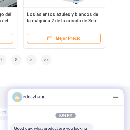
go del
Los asientos azules y blancos de
 del
la máquina 2 de la arcada de Seat
del
del gemelo de la silla del huevo de
VR 9D para los niños parquean
Mejor Precio
7
8
>
>>
edriczhang
5:04 PM
Good day, what product are you looking 