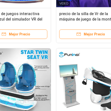
de juegos interactiva
precio de la silla de Vr de la
azul del simulador VR del
máquina de juego de la mon
la realidad 9D con los
rusa de Vr del cine de la silla
de VR
huevo 9d
Mejor Precio
Mejor Precio