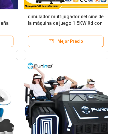
simulador multijugador del cine de
taña
la máquina de juego 1.5KW 9d con
 del
el casco giratorio 360
Mejor Precio