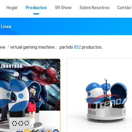
Hogar
Productos
VR Show
Sobre Nosotros
Contác
 Línea
lave
「virtual gaming machine」
partido
852
productos.