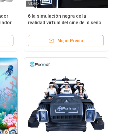
ador
6 la simulación negra de la
ulador
realidad virtual del cine del diseño
arga
9d del vehículo espacial de los
asientos 9D Vr monta la máquina
Mejor Precio
de juego 9d Vr