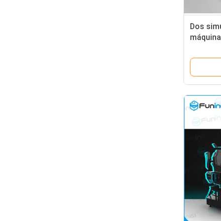
Dos simu
máquina/
jugador
de VR