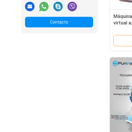
Máquina 
Contacto
virtual 
cine de 
vidrios 