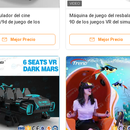
lador del cine
Máquina de juego del resbal
9d de juego de los
9D de los juegos VR del sim
es 1.2KW VR con el casco
de la realidad virtual de la c
clasificada 120Kg
Mejor Precio
Mejor Precio