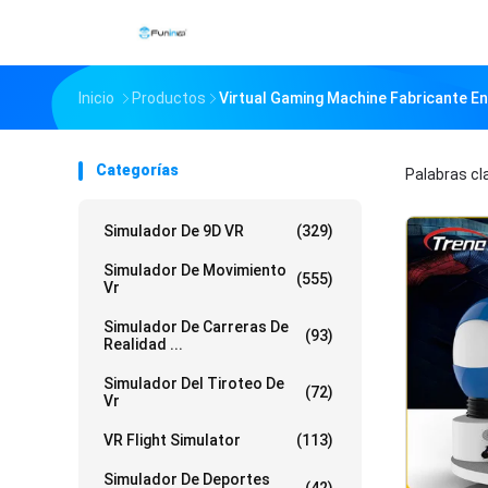
Inicio
Productos
Virtual Gaming Machine Fabricante En
Categorías
Palabras c
Simulador De 9D VR
(329)
Simulador De Movimiento
(555)
Vr
Simulador De Carreras De
(93)
Realidad ...
Simulador Del Tiroteo De
(72)
Vr
VR Flight Simulator
(113)
Simulador De Deportes