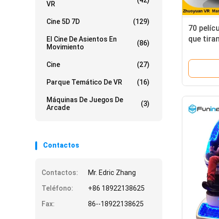
(42)
VR
Cine 5D 7D
(129)
70 pelíc
que tira
El Cine De Asientos En
(86)
Movimiento
juego pa
Cine
(27)
Parque Temático De VR
(16)
Máquinas De Juegos De
(3)
Arcade
Contactos
Contactos:
Mr. Edric Zhang
Teléfono:
+86 18922138625
Fax:
86--18922138625