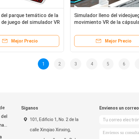
 del parque temático de la
Simulador lleno del videojue
de juego del simulador VR
movimiento VR de la cápsula
 de los jugadores que tira
huevo para el color del azul 
centro comercial
Mejor Precio
Mejor Precio
1
2
3
4
5
6
 de
Síganos
Envíenos un correo
 del
101, Edificio 1, No. 2 de la
ma
calle Xinqiao Xinxing,
a