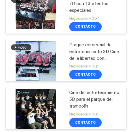
7D con 13 efectos
especiales
Negociable MOQ:1
CONTACTO
Parque comercial de
entretenimiento 3D Cine
de la libertad con
efectos especiales de
Negociable MOQ:1
humo
CONTACTO
Cine del entretenimiento
5D para el parque del
trampolín
Negociable MOQ:1
CONTACTO