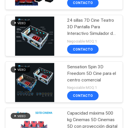
POR
CONTACTO
LA
24 sillas 7D Cine Teatro
FÁBRICA
3D Pantalla Para
Interactivo Simulador de
CONTROL
Carrera de Movimiento
Negociable MOQ:1
DE
CONTACTO
CALIDAD
Sensation Spin 3D
Freedom 5D Cine para el
CONTÁCTENOS
centro comercial
Negociable MOQ:1
NOTICIAS
CONTACTO
Capacidad máxima 500
CASOS
kg Cinemas 5D Cinemas
5D con proyección digital