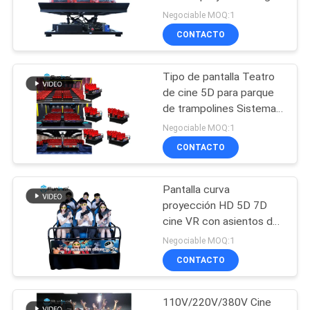
MAPA
Negociable MOQ:1
DEL
CONTACTO
SITIO
Tipo de pantalla Teatro
de cine 5D para parque
PRIVACY
de trampolines Sistema
eléctrico
POLICY
Negociable MOQ:1
CONTACTO
Pantalla curva
proyección HD 5D 7D
cine VR con asientos de
movimiento
Negociable MOQ:1
CONTACTO
110V/220V/380V Cine