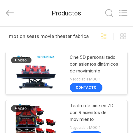
-
2026
Zhuoyuan
Productos
Co.,Ltd.
All
Rights
Reserved.
HOGAR
motion seats movie theater fabricación en línea
PRODUCTOS
Cine 5D personalizado
con asientos dinámicos
VR
de movimiento
SHOW
Negociable MOQ:1
CONTACTO
SOBRE
Teatro de cine en 7D
NOSOTROS
con 9 asientos de
movimiento
TOUR
Negociable MOQ:1